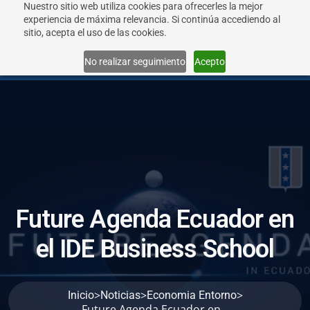
Nuestro sitio web utiliza cookies para ofrecerles la mejor
experiencia de máxima relevancia. Si continúa accediendo al
sitio, acepta el uso de las cookies.
Menu
No realizar seguimiento
Acepto
F
u
t
u
r
e
A
g
e
n
d
a
E
c
u
a
d
o
r
e
n
e
l
I
D
E
B
u
s
i
n
e
s
s
S
c
h
o
o
l
>
>
>
Inicio
Noticias
Economia Entorno
Future Agenda Ecuador en...