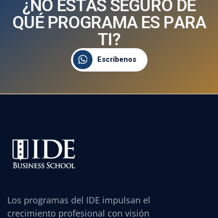
¿
N
O
E
S
T
Á
S
S
E
G
U
R
O
D
E
Q
U
É
P
R
O
G
R
A
M
A
E
S
P
A
R
A
T
I
?
Escríbenos
Los programas del IDE impulsan el
crecimiento profesional con visión