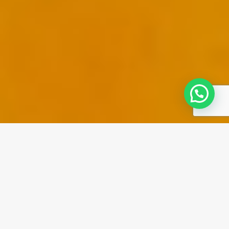
E
s
t
r
a
t
e
g
i
a
s
d
e
i
n
n
o
v
a
c
i
ó
n
d
i
s
r
u
p
t
i
v
a