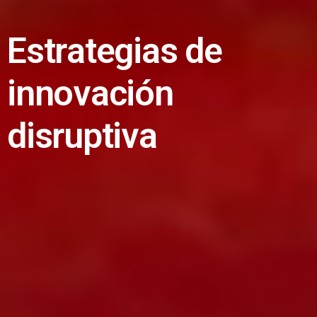
E
s
t
r
a
t
e
g
i
a
s
d
e
i
n
n
o
v
a
c
i
ó
n
d
i
s
r
u
p
t
i
v
a