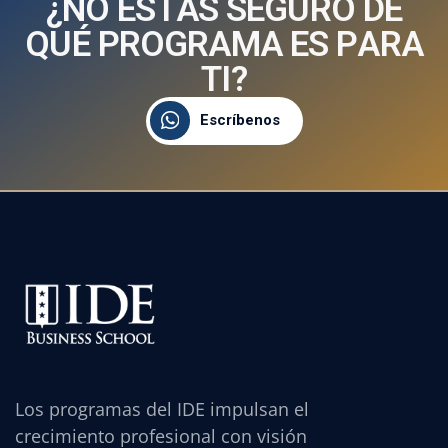
¿
N
O
E
S
T
Á
S
S
E
G
U
R
O
D
E
Q
U
É
P
R
O
G
R
A
M
A
E
S
P
A
R
A
T
I
?
Escríbenos
Los programas del IDE impulsan el
crecimiento profesional con visión