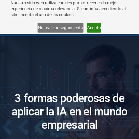
Nuestro sitio web utiliza cookies para ofrecerles la mejor
experiencia de máxima relevancia. Si continúa accediendo al
sitio, acepta el uso de las cookies.
Menu
No realizar seguimiento
Acepto
3
f
o
r
m
a
s
p
o
d
e
r
o
s
a
s
d
e
a
p
l
i
c
a
r
l
a
I
A
e
n
e
l
m
u
n
d
o
e
m
p
r
e
s
a
r
i
a
l