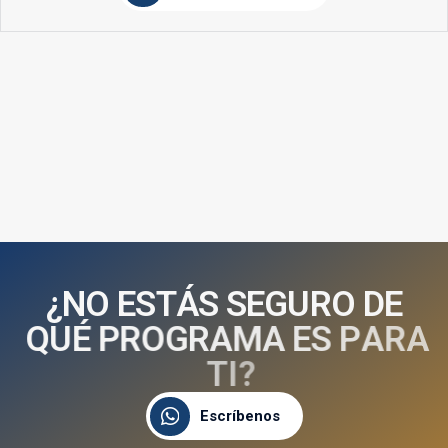
¿
N
O
E
S
T
Á
S
S
E
G
U
R
O
D
E
Q
U
É
P
R
O
G
R
A
M
A
E
S
P
A
R
A
T
I
?
Escríbenos