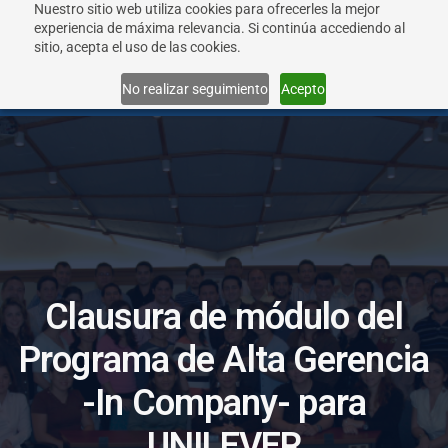
Nuestro sitio web utiliza cookies para ofrecerles la mejor
experiencia de máxima relevancia. Si continúa accediendo al
sitio, acepta el uso de las cookies.
Menu
No realizar seguimiento
Acepto
C
l
a
u
s
u
r
a
d
e
m
ó
d
u
l
o
d
e
l
P
r
o
g
r
a
m
a
d
e
A
l
t
a
G
e
r
e
n
c
i
a
-
I
n
C
o
m
p
a
n
y
-
p
a
r
a
U
N
I
L
E
V
E
R