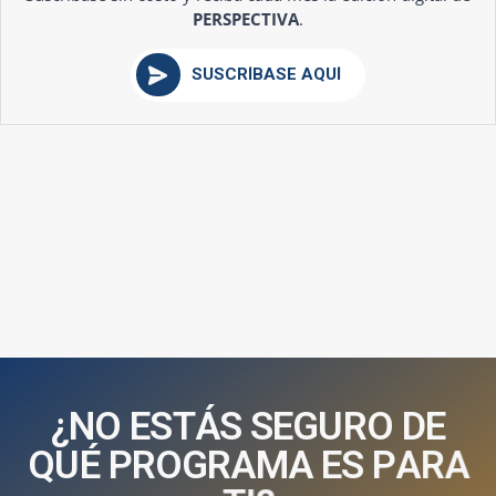
PERSPECTIVA
.
SUSCRÍBASE AQUÍ
¿
N
O
E
S
T
Á
S
S
E
G
U
R
O
D
E
Q
U
É
P
R
O
G
R
A
M
A
E
S
P
A
R
A