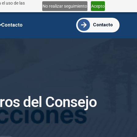
 el uso de las
Lun - Vie 9:00 - 18:00
No realizar seguimiento
Acepto
info@ide.edu.ec
Contacto
Contacto
r
o
s
d
e
l
C
o
n
s
e
j
o