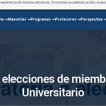
r experiencia de máxima relevancia. Si continúa accediendo al sitio, acepta
la
Maestrías
Programas
Profesores
Perspectiva
e
l
e
c
c
i
o
n
e
s
d
e
m
i
e
m
b
U
n
i
v
e
r
s
i
t
a
r
i
o