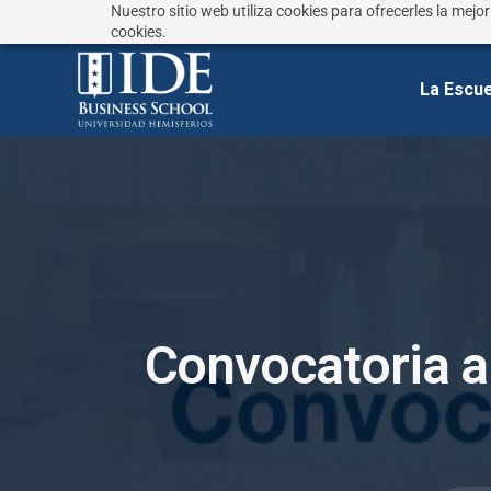
Nuestro sitio web utiliza cookies para ofrecerles la mejo
¿No sabes que estudiar?
Responde estas preguntas
cookies.
La Escue
C
o
n
v
o
c
a
t
o
r
i
a
a