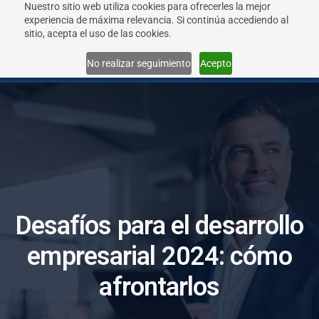
Nuestro sitio web utiliza cookies para ofrecerles la mejor
experiencia de máxima relevancia. Si continúa accediendo al
sitio, acepta el uso de las cookies.
Menu
No realizar seguimiento
Acepto
D
e
s
a
f
í
o
s
p
a
r
a
e
l
d
e
s
a
r
r
o
l
l
o
e
m
p
r
e
s
a
r
i
a
l
2
0
2
4
:
c
ó
m
o
a
f
r
o
n
t
a
r
l
o
s