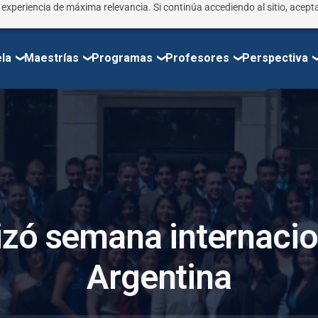
r experiencia de máxima relevancia. Si continúa accediendo al sitio, acepta
la
Maestrías
Programas
Profesores
Perspectiva
i
z
ó
s
e
m
a
n
a
i
n
t
e
r
n
a
c
i
o
A
r
g
e
n
t
i
n
a