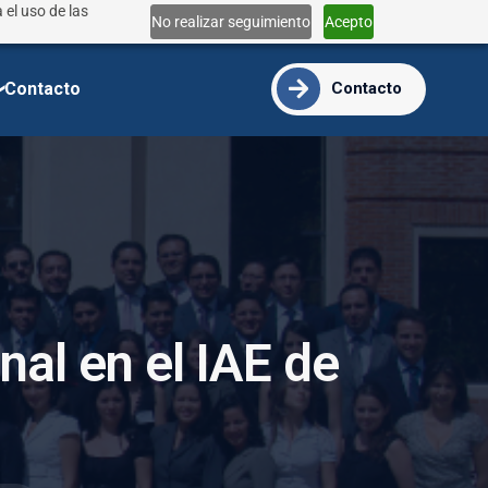
 el uso de las
Lun - Vie 9:00 - 18:00
No realizar seguimiento
Acepto
info@ide.edu.ec
Contacto
Contacto
n
a
l
e
n
e
l
I
A
E
d
e