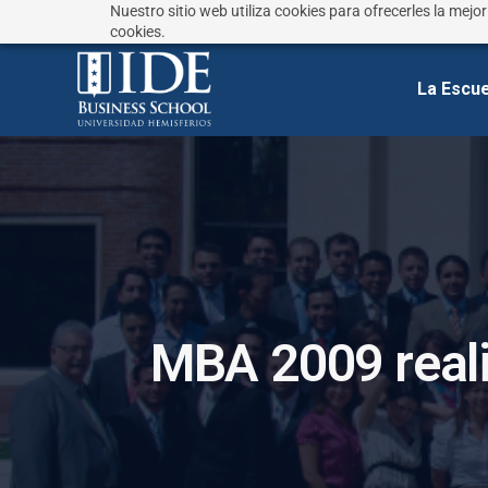
Nuestro sitio web utiliza cookies para ofrecerles la mejo
¿No sabes que estudiar?
Responde estas preguntas
cookies.
La Escue
M
B
A
2
0
0
9
r
e
a
l