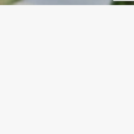
L
i
d
e
r
a
n
d
o
l
a
t
r
a
n
s
f
o
r
m
a
c
i
ó
n
c
o
m
e
r
c
i
a
l
Hoy, dirigir ventas implica mucho más que
gestionar equipos o cumplir cuotas: exige
comprender el negocio, interpretar el entorno,
liderar la transformación basada en datos y
asegurar una ejecución disciplinada.
Muchas empresas intentan mejorar sus
resultados comerciales ajustando incentivos o