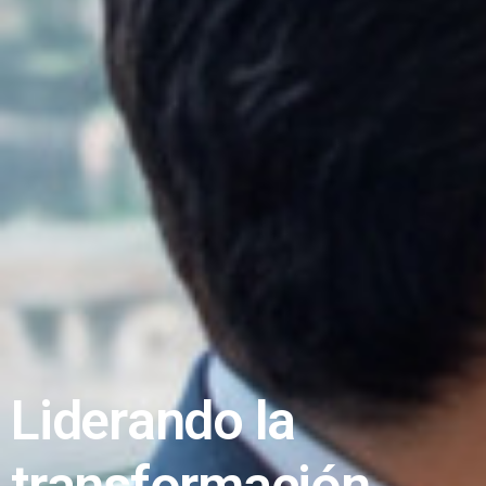
L
i
d
e
r
a
n
d
o
l
a