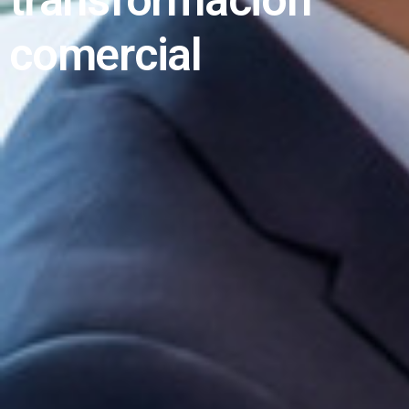
t
r
a
n
s
f
o
r
m
a
c
i
ó
n
c
o
m
e
r
c
i
a
l