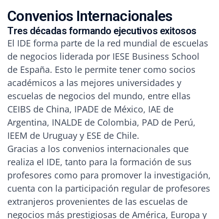
C
o
n
v
e
n
i
o
s
I
n
t
e
r
n
a
c
i
o
n
a
l
e
s
T
r
e
s
d
é
c
a
d
a
s
f
o
r
m
a
n
d
o
e
j
e
c
u
t
i
v
o
s
e
x
i
t
o
s
o
s
El IDE forma parte de la red mundial de escuelas
de negocios liderada por IESE Business School
de España. Esto le permite tener como socios
académicos a las mejores universidades y
escuelas de negocios del mundo, entre ellas
CEIBS de China, IPADE de México, IAE de
Argentina, INALDE de Colombia, PAD de Perú,
IEEM de Uruguay y ESE de Chile.
Gracias a los convenios internacionales que
realiza el IDE, tanto para la formación de sus
profesores como para promover la investigación,
cuenta con la participación regular de profesores
extranjeros provenientes de las escuelas de
negocios más prestigiosas de América, Europa y