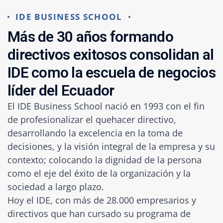
IDE BUSINESS SCHOOL
M
á
s
d
e
3
0
a
ñ
o
s
f
o
r
m
a
n
d
o
d
i
r
e
c
t
i
v
o
s
e
x
i
t
o
s
o
s
c
o
n
s
o
l
i
d
a
n
a
l
I
D
E
c
o
m
o
l
a
e
s
c
u
e
l
a
d
e
n
e
g
o
c
i
o
s
l
í
d
e
r
d
e
l
E
c
u
a
d
o
r
El IDE Business School nació en 1993 con el fin
de profesionalizar el quehacer directivo,
desarrollando la excelencia en la toma de
decisiones, y la visión integral de la empresa y su
contexto; colocando la dignidad de la persona
como el eje del éxito de la organización y la
sociedad a largo plazo.
Hoy el IDE, con más de 28.000 empresarios y
directivos que han cursado su programa de