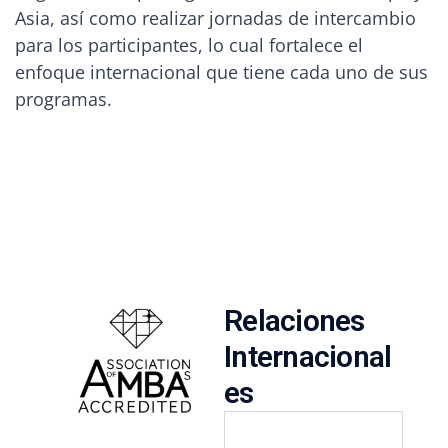
Asia, así como realizar jornadas de intercambio
para los participantes, lo cual fortalece el
enfoque internacional que tiene cada uno de sus
programas.
R
e
l
a
c
i
o
n
e
s
I
n
t
e
r
n
a
c
i
o
n
a
l
e
s