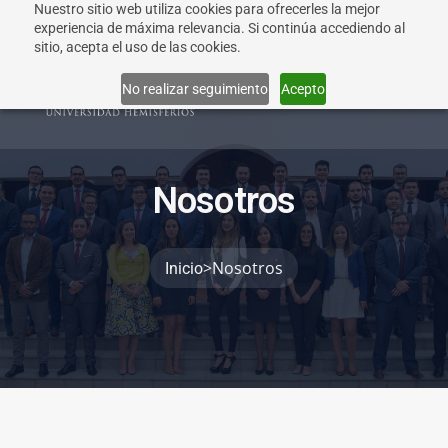
Nuestro sitio web utiliza cookies para ofrecerles la mejor
experiencia de máxima relevancia. Si continúa accediendo al
sitio, acepta el uso de las cookies.
Info
No realizar seguimiento
Acepto
N
o
s
o
t
r
o
s
>
Nosotros
Inicio