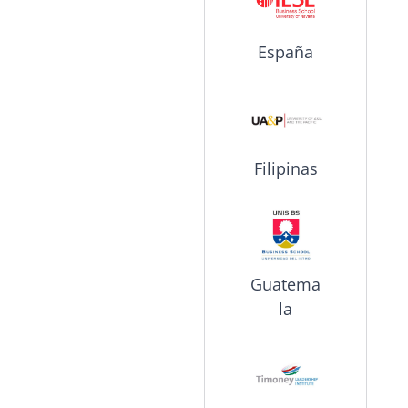
España
Filipinas
Guatema
la