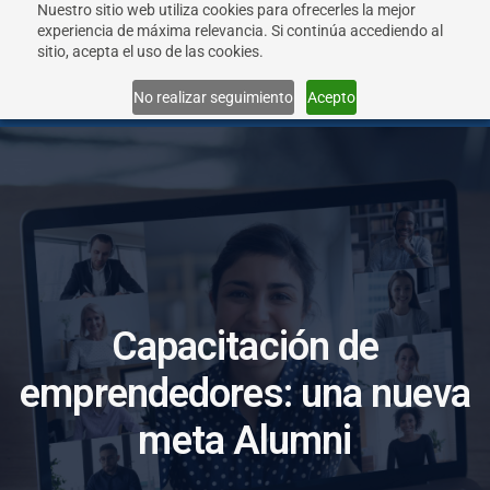
Nuestro sitio web utiliza cookies para ofrecerles la mejor
experiencia de máxima relevancia. Si continúa accediendo al
sitio, acepta el uso de las cookies.
Menu
No realizar seguimiento
Acepto
C
a
p
a
c
i
t
a
c
i
ó
n
d
e
e
m
p
r
e
n
d
e
d
o
r
e
s
:
u
n
a
n
u
e
v
a
m
e
t
a
A
l
u
m
n
i