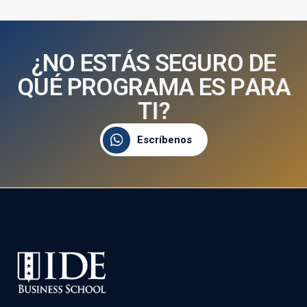
¿
N
O
E
S
T
Á
S
S
E
G
U
R
O
D
E
Q
U
É
P
R
O
G
R
A
M
A
E
S
P
A
R
A
T
I
?
Escríbenos