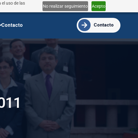
 el uso de las
Lun - Vie 9:00 - 18:00
No realizar seguimiento
Acepto
info@ide.edu.ec
Contacto
Contacto
0
1
1