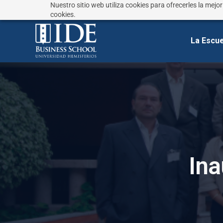
Nuestro sitio web utiliza cookies para ofrecerles la mejo
¿No sabes que estudiar?
Responde estas preguntas
cookies.
La Escue
I
n
a