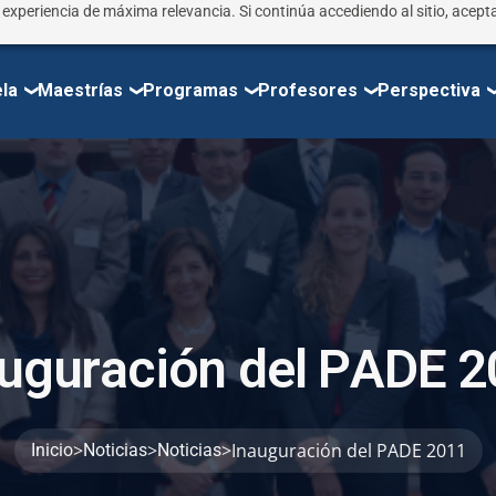
r experiencia de máxima relevancia. Si continúa accediendo al sitio, acepta
la
Maestrías
Programas
Profesores
Perspectiva
u
g
u
r
a
c
i
ó
n
d
e
l
P
A
D
E
2
>
>
>
Inauguración del PADE 2011
Inicio
Noticias
Noticias