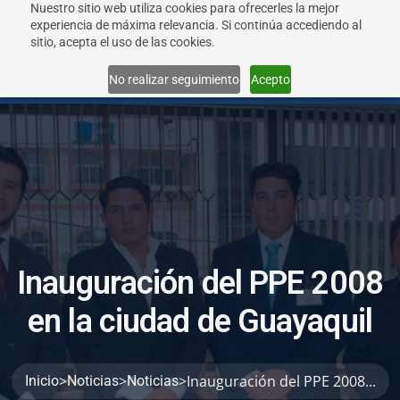
Nuestro sitio web utiliza cookies para ofrecerles la mejor
experiencia de máxima relevancia. Si continúa accediendo al
sitio, acepta el uso de las cookies.
Menu
No realizar seguimiento
Acepto
I
n
a
u
g
u
r
a
c
i
ó
n
d
e
l
P
P
E
2
0
0
8
e
n
l
a
c
i
u
d
a
d
d
e
G
u
a
y
a
q
u
i
l
>
>
>
Inauguración del PPE 2008...
Inicio
Noticias
Noticias