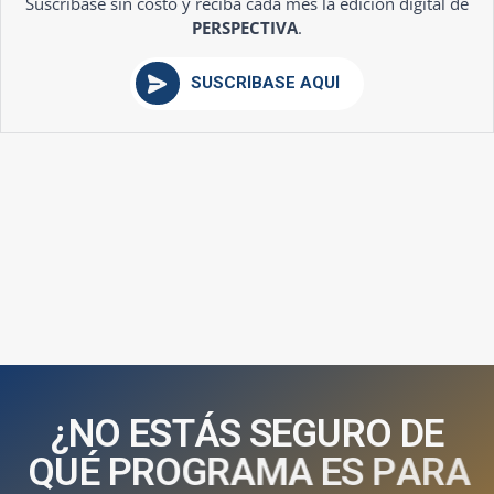
Suscríbase sin costo y reciba cada mes la edición digital de
PERSPECTIVA
.
SUSCRÍBASE AQUÍ
¿
N
O
E
S
T
Á
S
S
E
G
U
R
O
D
E
Q
U
É
P
R
O
G
R
A
M
A
E
S
P
A
R
A