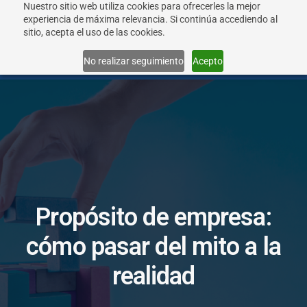
Nuestro sitio web utiliza cookies para ofrecerles la mejor
experiencia de máxima relevancia. Si continúa accediendo al
sitio, acepta el uso de las cookies.
Menu
No realizar seguimiento
Acepto
P
r
o
p
ó
s
i
t
o
d
e
e
m
p
r
e
s
a
:
c
ó
m
o
p
a
s
a
r
d
e
l
m
i
t
o
a
l
a
r
e
a
l
i
d
a
d