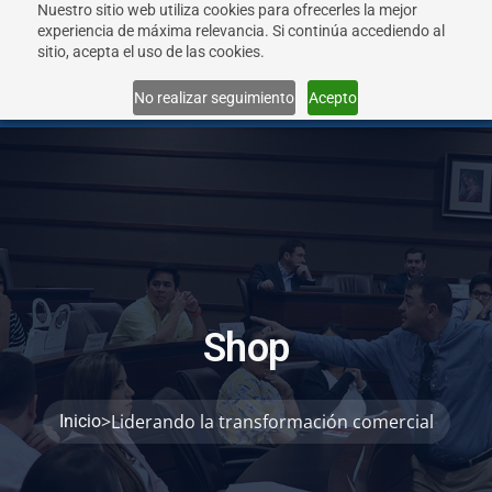
Nuestro sitio web utiliza cookies para ofrecerles la mejor
experiencia de máxima relevancia. Si continúa accediendo al
sitio, acepta el uso de las cookies.
Menu
No realizar seguimiento
Acepto
S
h
o
p
>
Liderando la transformación comercial
Inicio