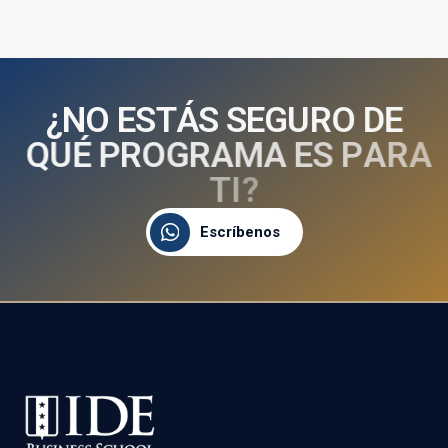
¿
N
O
E
S
T
Á
S
S
E
G
U
R
O
D
E
Q
U
É
P
R
O
G
R
A
M
A
E
S
P
A
R
A
T
I
?
Escríbenos