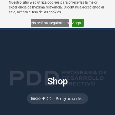
Nuestro sitio web utiliza cookies para ofrecerles la mejor
experiencia de máxima relevancia. Si continúa accediendo al
sitio, acepta el uso de las cookies.
Menu
No realizar seguimiento
Acepto
S
h
o
p
>
PDD – Programa de...
Inicio