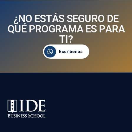
¿
N
O
E
S
T
Á
S
S
E
G
U
R
O
D
E
Q
U
É
P
R
O
G
R
A
M
A
E
S
P
A
R
A
T
I
?
Escríbenos