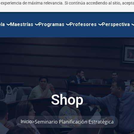
r experiencia de máxima relevancia. Si continúa accediendo al sitio, acepta
la
Maestrías
Programas
Profesores
Perspectiva
S
h
o
p
>
Seminario Planificación Estratégica
Inicio