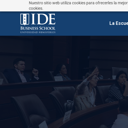
Nuestro sitio web utiliza cookies para ofrecerles la mejo
¿No sabes que estudiar?
Responde estas preguntas
cookies.
La Escue