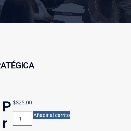
RATÉGICA
P
$
825,00
Añadir al carrito
r