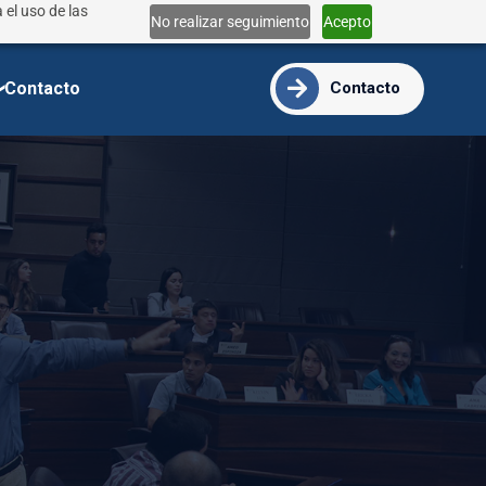
 el uso de las
Lun - Vie 9:00 - 18:00
No realizar seguimiento
Acepto
info@ide.edu.ec
Contacto
Contacto