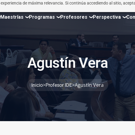
r experiencia de máxima relevancia. Si continúa accediendo al sitio, acepta
Maestrías
Programas
Profesores
Perspectiva
Con
A
g
u
s
t
í
n
V
e
r
a
>
>
Agustín Vera
Inicio
Profesor IDE