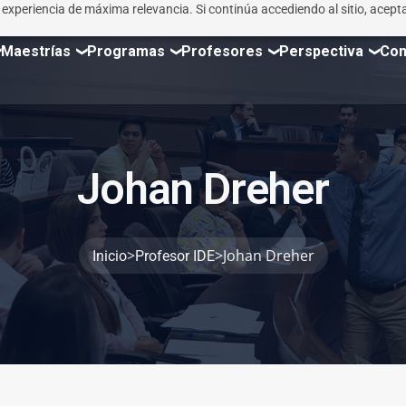
r experiencia de máxima relevancia. Si continúa accediendo al sitio, acepta
Maestrías
Programas
Profesores
Perspectiva
Con
J
o
h
a
n
D
r
e
h
e
r
>
>
Johan Dreher
Inicio
Profesor IDE