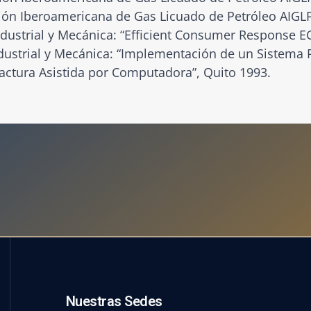
ción Iberoamericana de Gas Licuado de Petróleo AIGL
Industrial y Mecánica: “Efficient Consumer Response E
ndustrial y Mecánica: “Implementación de un Sistema P
actura Asistida por Computadora”, Quito 1993.
Nuestras Sedes