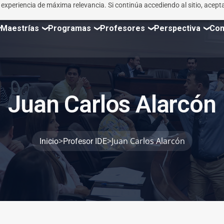
r experiencia de máxima relevancia. Si continúa accediendo al sitio, acepta
Maestrías
Programas
Profesores
Perspectiva
Con
J
u
a
n
C
a
r
l
o
s
A
l
a
r
c
ó
n
>
>
Juan Carlos Alarcón
Inicio
Profesor IDE