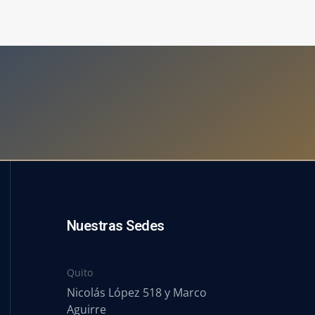
Nuestras Sedes
Quito
Nicolás López 518 y Marco
Aguirre