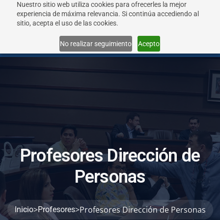
Nuestro sitio web utiliza cookies para ofrecerles la mejor
experiencia de máxima relevancia. Si continúa accediendo al
sitio, acepta el uso de las cookies.
Menu
No realizar seguimiento
Acepto
P
r
o
f
e
s
o
r
e
s
D
i
r
e
c
c
i
ó
n
d
e
P
e
r
s
o
n
a
s
>
>
Profesores Dirección de Personas
Inicio
Profesores