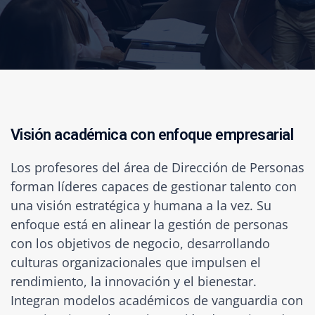
V
i
s
i
ó
n
a
c
a
d
é
m
i
c
a
c
o
n
e
n
f
o
q
u
e
e
m
p
r
e
s
a
r
i
a
l
Los profesores del área de Dirección de Personas
forman líderes capaces de gestionar talento con
una visión estratégica y humana a la vez. Su
enfoque está en alinear la gestión de personas
con los objetivos de negocio, desarrollando
culturas organizacionales que impulsen el
rendimiento, la innovación y el bienestar.
Integran modelos académicos de vanguardia con