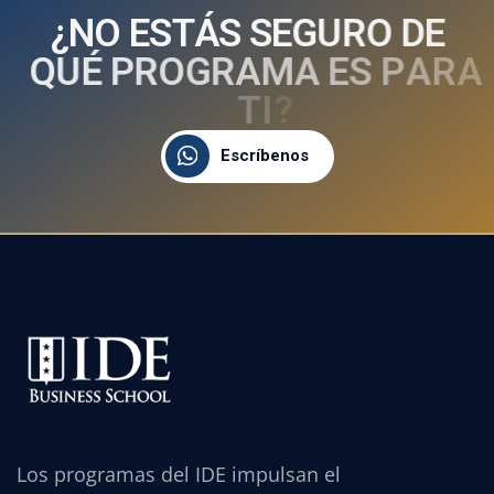
¿
N
O
E
S
T
Á
S
S
E
G
U
R
O
D
E
Q
U
É
P
R
O
G
R
A
M
A
E
S
P
A
R
A
T
I
?
Escríbenos
Los programas del IDE impulsan el