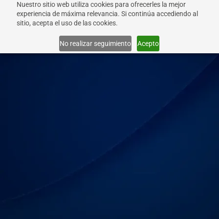
Nuestro sitio web utiliza cookies para ofrecerles la mejor
experiencia de máxima relevancia. Si continúa accediendo al
sitio, acepta el uso de las cookies.
Info
No realizar seguimiento
Acepto