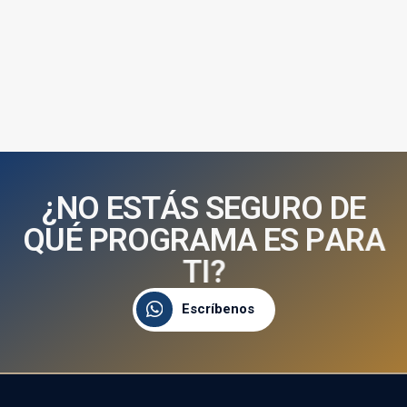
¿
N
O
E
S
T
Á
S
S
E
G
U
R
O
D
E
Q
U
É
P
R
O
G
R
A
M
A
E
S
P
A
R
A
T
I
?
Escríbenos