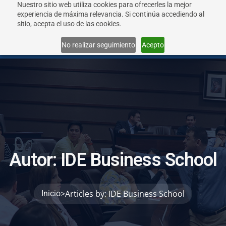
Nuestro sitio web utiliza cookies para ofrecerles la mejor
experiencia de máxima relevancia. Si continúa accediendo al
sitio, acepta el uso de las cookies.
Menu
No realizar seguimiento
Acepto
A
u
t
o
r
:
I
D
E
B
u
s
i
n
e
s
s
S
c
h
o
o
l
>
Articles by: IDE Business School
Inicio