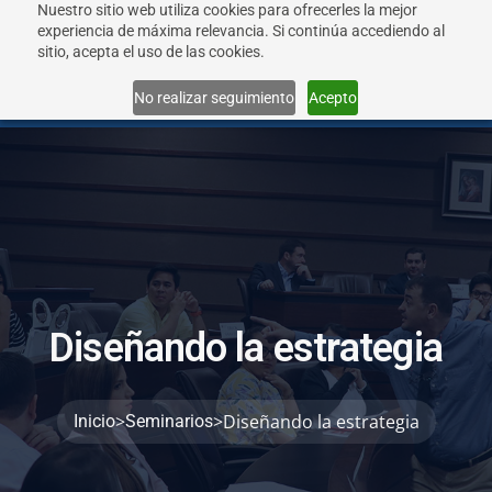
Nuestro sitio web utiliza cookies para ofrecerles la mejor
experiencia de máxima relevancia. Si continúa accediendo al
sitio, acepta el uso de las cookies.
Menu
No realizar seguimiento
Acepto
D
i
s
e
ñ
a
n
d
o
l
a
e
s
t
r
a
t
e
g
i
a
>
>
Diseñando la estrategia
Inicio
Seminarios