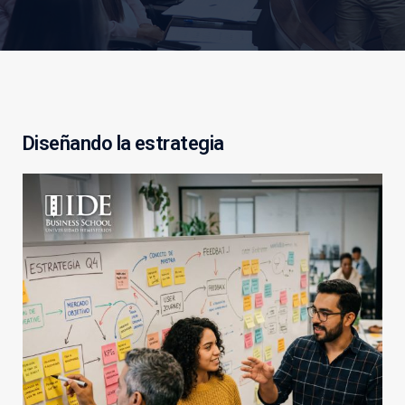
D
i
s
e
ñ
a
n
d
o
l
a
e
s
t
r
a
t
e
g
i
a