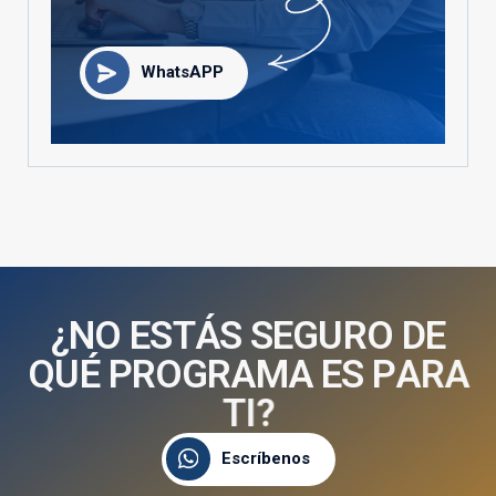
WhatsAPP
¿
N
O
E
S
T
Á
S
S
E
G
U
R
O
D
E
Q
U
É
P
R
O
G
R
A
M
A
E
S
P
A
R
A
T
I
?
Escríbenos