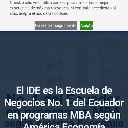
Nuestro sitio web utiliza cookies para ofrecerles la mejor
experiencia de máxima relevancia. Si continúa accediendo al
sitio, acepta el uso de las cookies.
Menu
No realizar seguimiento
Acepto
E
l
I
D
E
e
s
l
a
E
s
c
u
e
l
a
d
e
N
e
g
o
c
i
o
s
N
o
.
1
d
e
l
E
c
u
a
d
o
r
e
n
p
r
o
g
r
a
m
a
s
M
B
A
s
e
g
ú
n
A
m
é
r
i
c
a
E
c
o
n
o
m
í
a