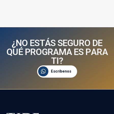
¿
N
O
E
S
T
Á
S
S
E
G
U
R
O
D
E
Q
U
É
P
R
O
G
R
A
M
A
E
S
P
A
R
A
T
I
?
Escríbenos