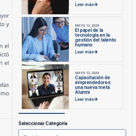
Leer más
ayor
to y
MAYO 13, 2024
El papel de la
tecnología en la
gestión del talento
humano
n el
Leer más
ictó
n el
MAYO 13, 2024
Capacitación de
emprendedores:
adas
una nueva meta
Alumni
como
Leer más
Seleccionar Categoría