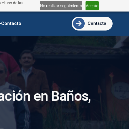
 el uso de las
Lun - Vie 9:00 - 18:00
No realizar seguimiento
Acepto
info@ide.edu.ec
Contacto
Contacto
a
c
i
ó
n
e
n
B
a
ñ
o
s
,