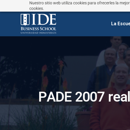
Nuestro sitio web utiliza cookies para ofrecerles la mejo
¿No sabes que estudiar?
Responde estas preguntas
cookies.
La Escue
P
A
D
E
2
0
0
7
r
e
a