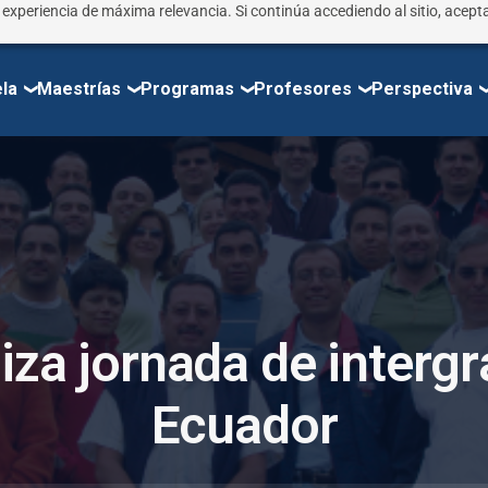
r experiencia de máxima relevancia. Si continúa accediendo al sitio, acepta
la
Maestrías
Programas
Profesores
Perspectiva
l
i
z
a
j
o
r
n
a
d
a
d
e
i
n
t
e
r
g
r
E
c
u
a
d
o
r