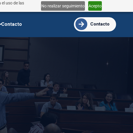
 el uso de las
Lun - Vie 9:00 - 18:00
No realizar seguimiento
Acepto
info@ide.edu.ec
Contacto
Contacto