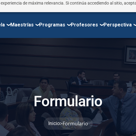
r experiencia de máxima relevancia. Si continúa accediendo al sitio, acepta
la
Maestrías
Programas
Profesores
Perspectiva
F
o
r
m
u
l
a
r
i
o
>
Formulario
Inicio