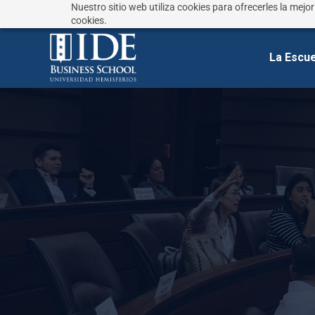
Nuestro sitio web utiliza cookies para ofrecerles la mejo
¿No sabes que estudiar?
Responde estas preguntas
cookies.
La Escue