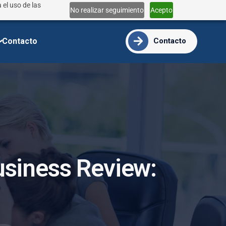
 el uso de las
Lun - Vie 9:00 - 18:00
No realizar seguimiento
Acepto
info@ide.edu.ec
Contacto
Contacto
u
s
i
n
e
s
s
R
e
v
i
e
w
: