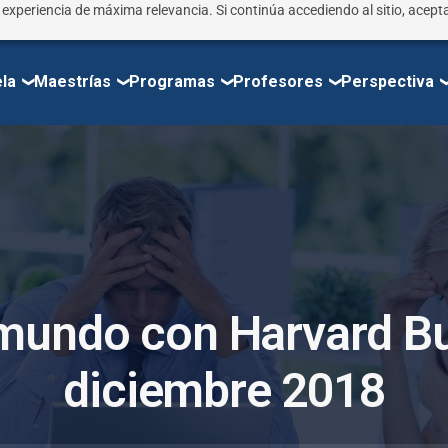
r experiencia de máxima relevancia. Si continúa accediendo al sitio, acepta
la
Maestrías
Programas
Profesores
Perspectiva
m
u
n
d
o
c
o
n
H
a
r
v
a
r
d
B
d
i
c
i
e
m
b
r
e
2
0
1
8