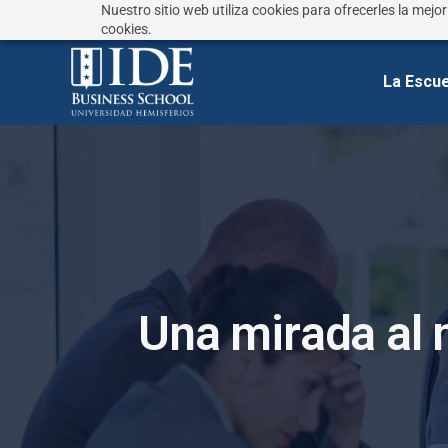
Nuestro sitio web utiliza cookies para ofrecerles la mejo
¿No sabes que estudiar?
Responde estas preguntas
cookies.
La Escue
U
n
a
m
i
r
a
d
a
a
l