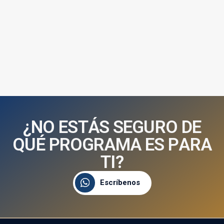
¿
N
O
E
S
T
Á
S
S
E
G
U
R
O
D
E
Q
U
É
P
R
O
G
R
A
M
A
E
S
P
A
R
A
T
I
?
Escríbenos