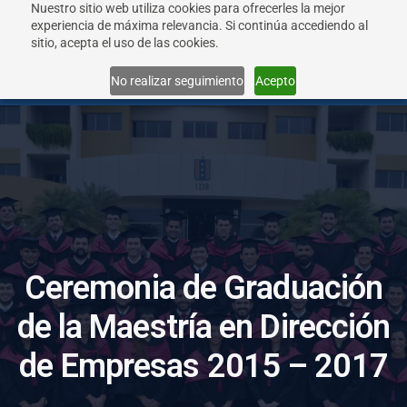
Nuestro sitio web utiliza cookies para ofrecerles la mejor
experiencia de máxima relevancia. Si continúa accediendo al
sitio, acepta el uso de las cookies.
Menu
No realizar seguimiento
Acepto
C
e
r
e
m
o
n
i
a
d
e
G
r
a
d
u
a
c
i
ó
n
d
e
l
a
M
a
e
s
t
r
í
a
e
n
D
i
r
e
c
c
i
ó
n
d
e
E
m
p
r
e
s
a
s
2
0
1
5
–
2
0
1
7