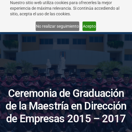
Nuestro sitio web utiliza cookies para ofrecerles la mejor
experiencia de máxima relevancia. Si continúa accediendo al
sitio, acepta el uso de las cookies.
Menu
No realizar seguimiento
Acepto
C
e
r
e
m
o
n
i
a
d
e
G
r
a
d
u
a
c
i
ó
n
d
e
l
a
M
a
e
s
t
r
í
a
e
n
D
i
r
e
c
c
i
ó
n
d
e
E
m
p
r
e
s
a
s
2
0
1
5
–
2
0
1
7