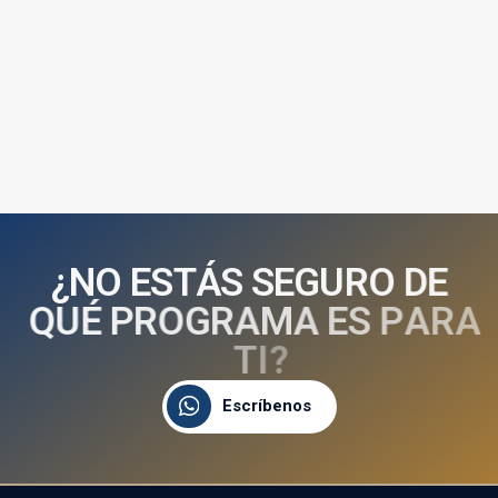
¿
N
O
E
S
T
Á
S
S
E
G
U
R
O
D
E
Q
U
É
P
R
O
G
R
A
M
A
E
S
P
A
R
A
T
I
?
Escríbenos