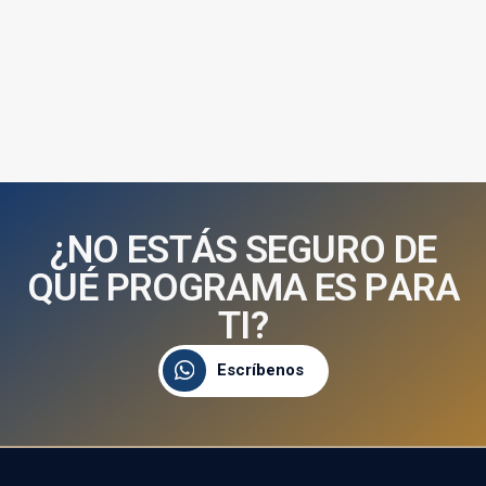
¿
N
O
E
S
T
Á
S
S
E
G
U
R
O
D
E
Q
U
É
P
R
O
G
R
A
M
A
E
S
P
A
R
A
T
I
?
Escríbenos