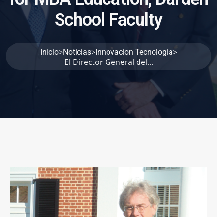
S
c
h
o
o
l
F
a
c
u
l
t
y
>
>
>
Inicio
Noticias
Innovacion Tecnologia
El Director General del...