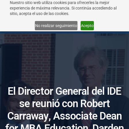
Nuestro sitio web utiliza cookies para ofrecerles la mejor
experiencia de máxima relevancia. Si continúa accediendo al
sitio, acepta el uso de las cookies.
Menu
No realizar seguimiento
Acepto
E
l
D
i
r
e
c
t
o
r
G
e
n
e
r
a
l
d
e
l
I
D
E
s
e
r
e
u
n
i
ó
c
o
n
R
o
b
e
r
t
C
a
r
r
a
w
a
y
,
A
s
s
o
c
i
a
t
e
D
e
a
n
f
o
r
M
B
A
E
d
u
c
a
t
i
o
n
,
D
a
r
d
e
n