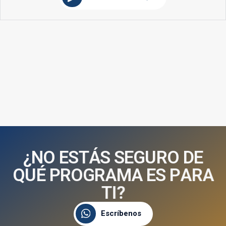
¿
N
O
E
S
T
Á
S
S
E
G
U
R
O
D
E
Q
U
É
P
R
O
G
R
A
M
A
E
S
P
A
R
A
T
I
?
Escríbenos