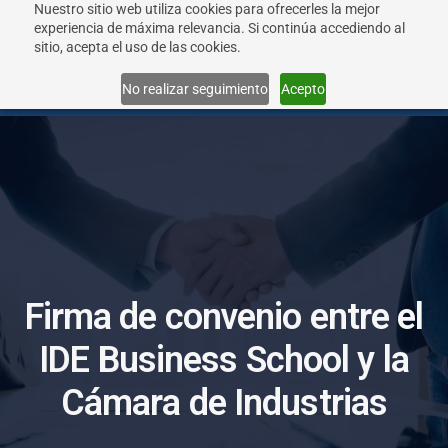
Nuestro sitio web utiliza cookies para ofrecerles la mejor
experiencia de máxima relevancia. Si continúa accediendo al
sitio, acepta el uso de las cookies.
Menu
No realizar seguimiento
Acepto
F
i
r
m
a
d
e
c
o
n
v
e
n
i
o
e
n
t
r
e
e
l
I
D
E
B
u
s
i
n
e
s
s
S
c
h
o
o
l
y
l
a
C
á
m
a
r
a
d
e
I
n
d
u
s
t
r
i
a
s