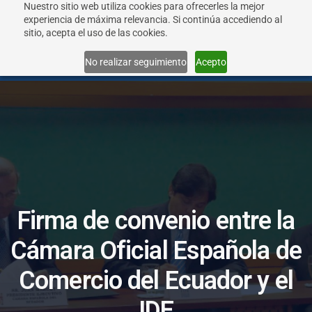
Nuestro sitio web utiliza cookies para ofrecerles la mejor
experiencia de máxima relevancia. Si continúa accediendo al
sitio, acepta el uso de las cookies.
Menu
No realizar seguimiento
Acepto
F
i
r
m
a
d
e
c
o
n
v
e
n
i
o
e
n
t
r
e
l
a
C
á
m
a
r
a
O
f
i
c
i
a
l
E
s
p
a
ñ
o
l
a
d
e
C
o
m
e
r
c
i
o
d
e
l
E
c
u
a
d
o
r
y
e
l
I
D
E