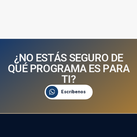
¿
N
O
E
S
T
Á
S
S
E
G
U
R
O
D
E
Q
U
É
P
R
O
G
R
A
M
A
E
S
P
A
R
A
T
I
?
Escríbenos