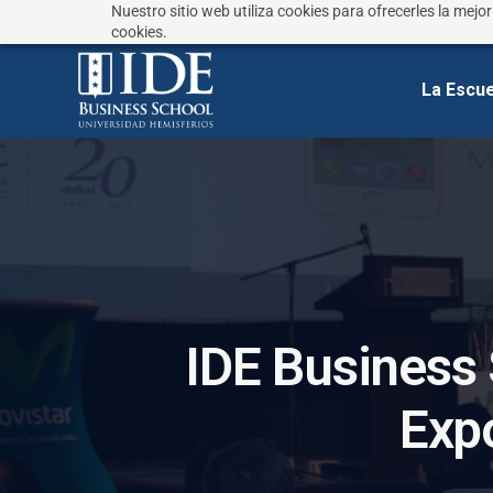
Nuestro sitio web utiliza cookies para ofrecerles la mejo
¿No sabes que estudiar?
Responde estas preguntas
cookies.
La Escue
I
D
E
B
u
s
i
n
e
s
s
E
x
p