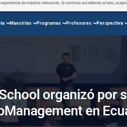
r experiencia de máxima relevancia. Si continúa accediendo al sitio, acepta
la
Maestrías
Programas
Profesores
Perspectiva
S
c
h
o
o
l
o
r
g
a
n
i
z
ó
p
o
r
s
o
M
a
n
a
g
e
m
e
n
t
e
n
E
c
u