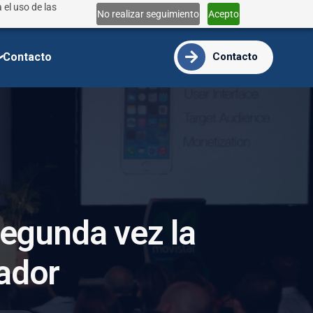
 el uso de las
Lun - Vie 9:00 - 18:00
No realizar seguimiento
Acepto
info@ide.edu.ec
Contacto
Contacto
e
g
u
n
d
a
v
e
z
l
a
a
d
o
r