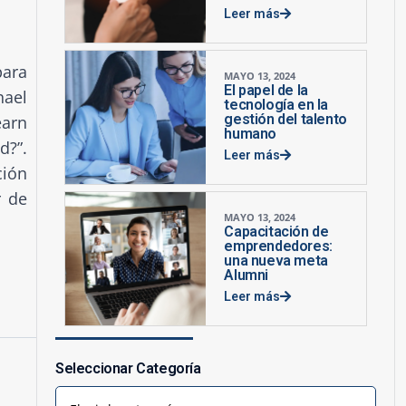
Leer más
para
MAYO 13, 2024
El papel de la
hael
tecnología en la
gestión del talento
earn
humano
d?”.
Leer más
ción
r de
MAYO 13, 2024
Capacitación de
emprendedores:
una nueva meta
Alumni
Leer más
Seleccionar Categoría