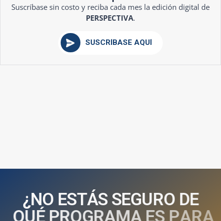
Suscríbase sin costo y reciba cada mes la edición digital de
PERSPECTIVA
.
SUSCRÍBASE AQUÍ
¿
N
O
E
S
T
Á
S
S
E
G
U
R
O
D
E
Q
U
É
P
R
O
G
R
A
M
A
E
S
P
A
R
A