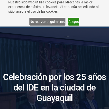
Nuestro sitio web utiliza cookies para ofrecerles la mejor
experiencia de máxima relevancia. Si continúa accediendo al
sitio, acepta el uso de las cookies.
Menu
No realizar seguimiento
Acepto
C
e
l
e
b
r
a
c
i
ó
n
p
o
r
l
o
s
2
5
a
ñ
o
s
d
e
l
I
D
E
e
n
l
a
c
i
u
d
a
d
d
e
G
u
a
y
a
q
u
i
l