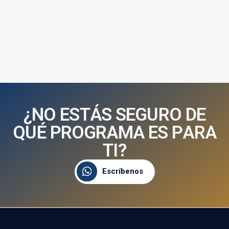
¿
N
O
E
S
T
Á
S
S
E
G
U
R
O
D
E
Q
U
É
P
R
O
G
R
A
M
A
E
S
P
A
R
A
T
I
?
Escríbenos