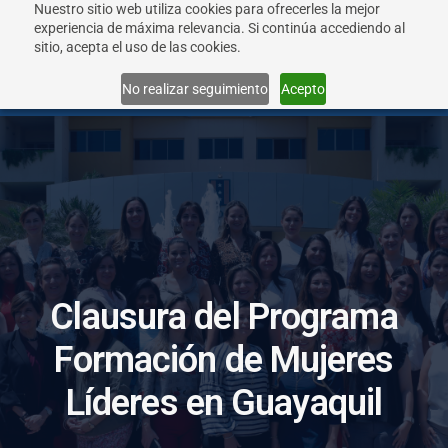
Nuestro sitio web utiliza cookies para ofrecerles la mejor
experiencia de máxima relevancia. Si continúa accediendo al
sitio, acepta el uso de las cookies.
Menu
No realizar seguimiento
Acepto
C
l
a
u
s
u
r
a
d
e
l
P
r
o
g
r
a
m
a
F
o
r
m
a
c
i
ó
n
d
e
M
u
j
e
r
e
s
L
í
d
e
r
e
s
e
n
G
u
a
y
a
q
u
i
l