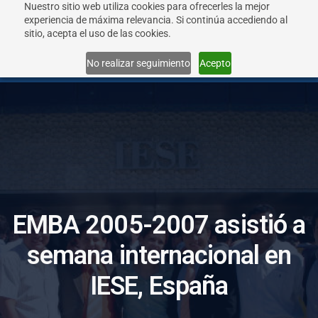
Nuestro sitio web utiliza cookies para ofrecerles la mejor
experiencia de máxima relevancia. Si continúa accediendo al
sitio, acepta el uso de las cookies.
Menu
No realizar seguimiento
Acepto
E
M
B
A
2
0
0
5
-
2
0
0
7
a
s
i
s
t
i
ó
a
s
e
m
a
n
a
i
n
t
e
r
n
a
c
i
o
n
a
l
e
n
I
E
S
E
,
E
s
p
a
ñ
a