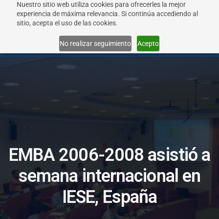
Nuestro sitio web utiliza cookies para ofrecerles la mejor
experiencia de máxima relevancia. Si continúa accediendo al
sitio, acepta el uso de las cookies.
Menu
No realizar seguimiento
Acepto
E
M
B
A
2
0
0
6
-
2
0
0
8
a
s
i
s
t
i
ó
a
s
e
m
a
n
a
i
n
t
e
r
n
a
c
i
o
n
a
l
e
n
I
E
S
E
,
E
s
p
a
ñ
a