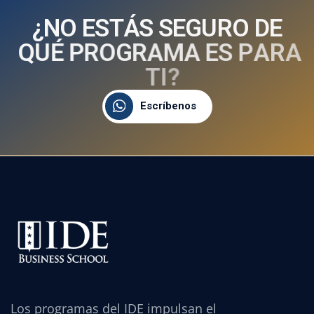
¿
N
O
E
S
T
Á
S
S
E
G
U
R
O
D
E
Q
U
É
P
R
O
G
R
A
M
A
E
S
P
A
R
A
T
I
?
Escríbenos
Los programas del IDE impulsan el