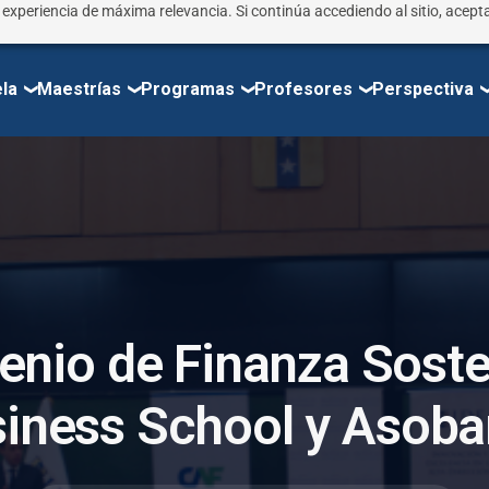
r experiencia de máxima relevancia. Si continúa accediendo al sitio, acepta
la
Maestrías
Programas
Profesores
Perspectiva
e
n
i
o
d
e
F
i
n
a
n
z
a
S
o
s
t
s
i
n
e
s
s
S
c
h
o
o
l
y
A
s
o
b
a