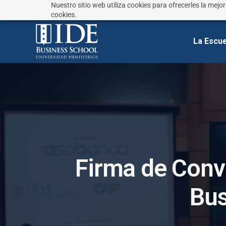
Nuestro sitio web utiliza cookies para ofrecerles la mejo
¿No sabes que estudiar?
Responde estas preguntas
cookies.
La Escue
F
i
r
m
a
d
e
C
o
n
v
B
u