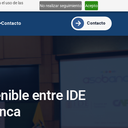
 el uso de las
Lun - Vie 9:00 - 18:00
No realizar seguimiento
Acepto
info@ide.edu.ec
Contacto
Contacto
e
n
i
b
l
e
e
n
t
r
e
I
D
E
n
c
a