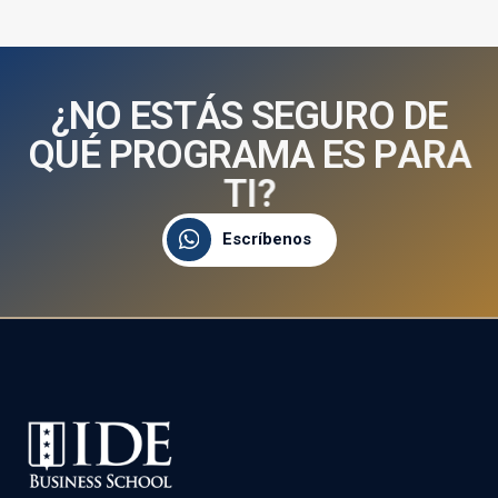
¿
N
O
E
S
T
Á
S
S
E
G
U
R
O
D
E
Q
U
É
P
R
O
G
R
A
M
A
E
S
P
A
R
A
T
I
?
Escríbenos