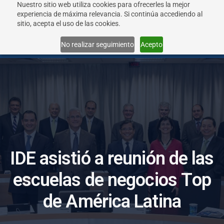
Nuestro sitio web utiliza cookies para ofrecerles la mejor
experiencia de máxima relevancia. Si continúa accediendo al
sitio, acepta el uso de las cookies.
Menu
No realizar seguimiento
Acepto
I
D
E
a
s
i
s
t
i
ó
a
r
e
u
n
i
ó
n
d
e
l
a
s
e
s
c
u
e
l
a
s
d
e
n
e
g
o
c
i
o
s
T
o
p
d
e
A
m
é
r
i
c
a
L
a
t
i
n
a