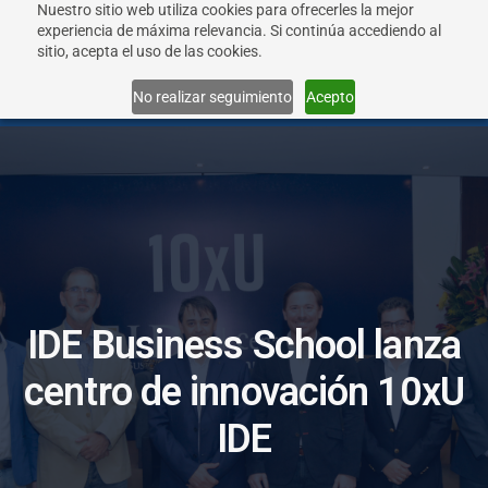
Nuestro sitio web utiliza cookies para ofrecerles la mejor
experiencia de máxima relevancia. Si continúa accediendo al
sitio, acepta el uso de las cookies.
Menu
No realizar seguimiento
Acepto
I
D
E
B
u
s
i
n
e
s
s
S
c
h
o
o
l
l
a
n
z
a
c
e
n
t
r
o
d
e
i
n
n
o
v
a
c
i
ó
n
1
0
x
U
I
D
E