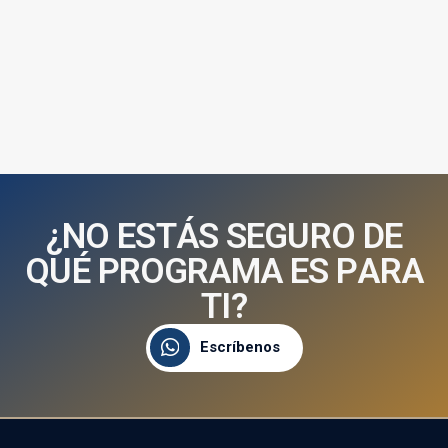
¿
N
O
E
S
T
Á
S
S
E
G
U
R
O
D
E
Q
U
É
P
R
O
G
R
A
M
A
E
S
P
A
R
A
T
I
?
Escríbenos