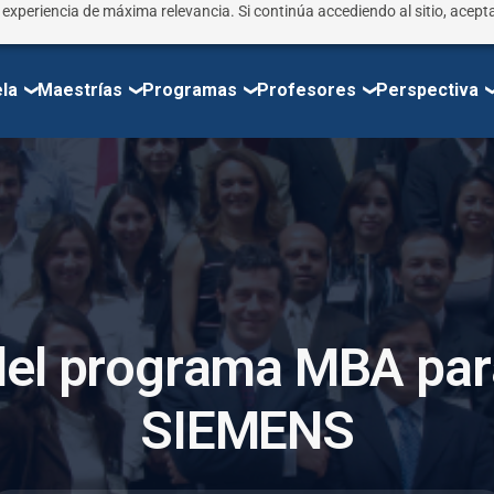
r experiencia de máxima relevancia. Si continúa accediendo al sitio, acepta
la
Maestrías
Programas
Profesores
Perspectiva
d
e
l
p
r
o
g
r
a
m
a
M
B
A
p
a
r
S
I
E
M
E
N
S