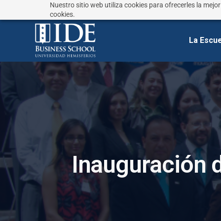
Nuestro sitio web utiliza cookies para ofrecerles la mejo
¿No sabes que estudiar?
Responde estas preguntas
cookies.
La Escue
I
n
a
u
g
u
r
a
c
i
ó
n