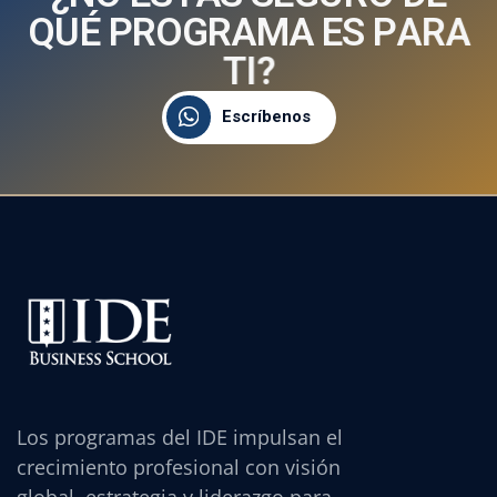
Q
U
É
P
R
O
G
R
A
M
A
E
S
P
A
R
A
T
I
?
Escríbenos
Los programas del IDE impulsan el
crecimiento profesional con visión