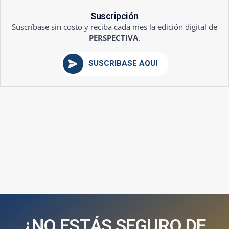
Suscripción
Suscríbase sin costo y reciba cada mes la edición digital de
PERSPECTIVA
.
SUSCRÍBASE AQUÍ
¿
N
O
E
S
T
Á
S
S
E
G
U
R
O
D
E