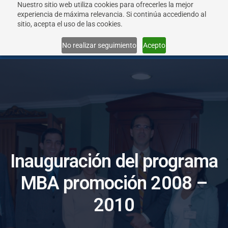
Nuestro sitio web utiliza cookies para ofrecerles la mejor
experiencia de máxima relevancia. Si continúa accediendo al
sitio, acepta el uso de las cookies.
Menu
No realizar seguimiento
Acepto
I
n
a
u
g
u
r
a
c
i
ó
n
d
e
l
p
r
o
g
r
a
m
a
M
B
A
p
r
o
m
o
c
i
ó
n
2
0
0
8
–
2
0
1
0