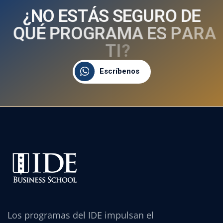
¿
N
O
E
S
T
Á
S
S
E
G
U
R
O
D
E
Q
U
É
P
R
O
G
R
A
M
A
E
S
P
A
R
A
T
I
?
Escríbenos
Los programas del IDE impulsan el