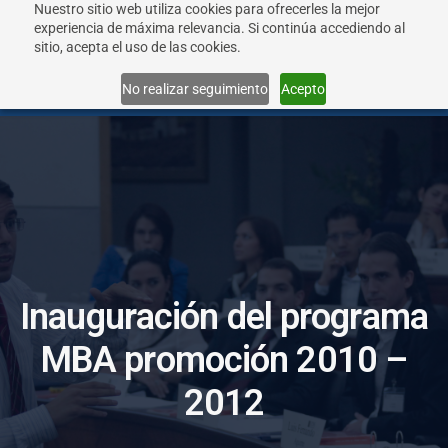
Nuestro sitio web utiliza cookies para ofrecerles la mejor
experiencia de máxima relevancia. Si continúa accediendo al
sitio, acepta el uso de las cookies.
Menu
No realizar seguimiento
Acepto
I
n
a
u
g
u
r
a
c
i
ó
n
d
e
l
p
r
o
g
r
a
m
a
M
B
A
p
r
o
m
o
c
i
ó
n
2
0
1
0
–
2
0
1
2