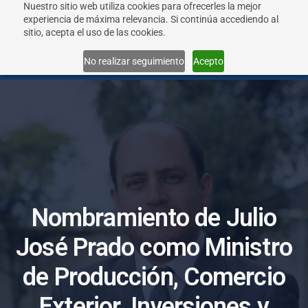
Nuestro sitio web utiliza cookies para ofrecerles la mejor
experiencia de máxima relevancia. Si continúa accediendo al
sitio, acepta el uso de las cookies.
Menu
No realizar seguimiento
Acepto
N
o
m
b
r
a
m
i
e
n
t
o
d
e
J
u
l
i
o
J
o
s
é
P
r
a
d
o
c
o
m
o
M
i
n
i
s
t
r
o
d
e
P
r
o
d
u
c
c
i
ó
n
,
C
o
m
e
r
c
i
o
E
x
t
e
r
i
o
r
,
I
n
v
e
r
s
i
o
n
e
s
y