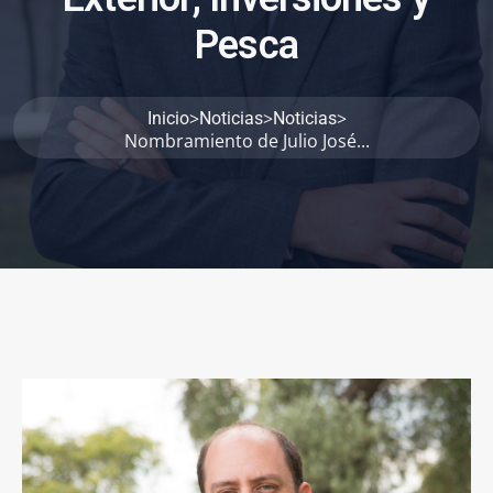
P
e
s
c
a
>
>
>
Inicio
Noticias
Noticias
Nombramiento de Julio José...