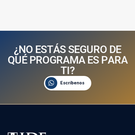
¿
N
O
E
S
T
Á
S
S
E
G
U
R
O
D
E
Q
U
É
P
R
O
G
R
A
M
A
E
S
P
A
R
A
T
I
?
Escríbenos