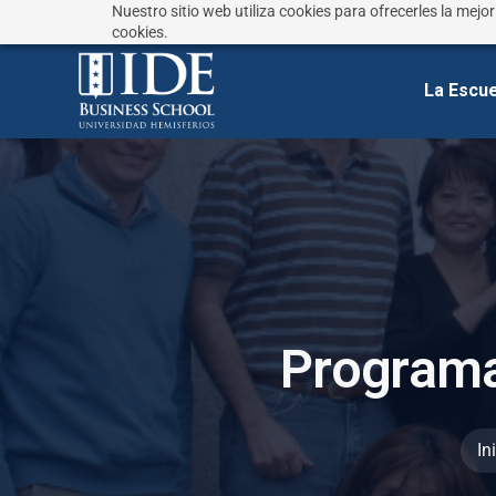
Nuestro sitio web utiliza cookies para ofrecerles la mejo
¿No sabes que estudiar?
Responde estas preguntas
cookies.
La Escue
P
r
o
g
r
a
m
In