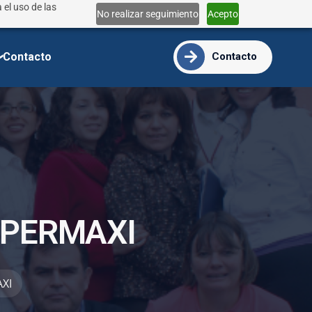
 el uso de las
Lun - Vie 9:00 - 18:00
No realizar seguimiento
Acepto
info@ide.edu.ec
Contacto
Contacto
P
E
R
M
A
X
I
XI