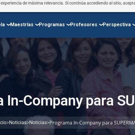
r experiencia de máxima relevancia. Si continúa accediendo al sitio, acepta
la
Maestrías
Programas
Profesores
Perspectiva
a
I
n
-
C
o
m
p
a
n
y
p
a
r
a
S
U
>
>
>
Programa In-Company para SUPERMA
icio
Noticias
Noticias