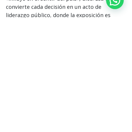
convierte cada decisión en un acto de
liderazgo público, donde la exposición es
constante y el margen de error, mínimo.
En ese contexto, la FEF se presenta como un
caso extremo de dirección organizacional: una
institución compleja, altamente visible y
emocionalmente cargada. Gobernarla exige
algo más que conocimiento técnico. Exige
carácter, criterio, capacidad de abstraerse y
una comprensión profunda de que liderar,
cuando todos miran, es también asumir que
cada decisión trasciende a la organización.
Descargar artículo