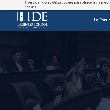
Nuestro sitio web utiliza cookies para ofrecerles la mejo
¿No sabes que estudiar?
Responde estas preguntas
cookies.
La Escue