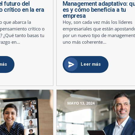
l futuro del
Management adaptativo: q
crítico en la era
es y cómo beneficia a tu
empresa
 que abarca la
Hoy, son cada vez más los líderes
pensamiento crítico o
empresariales que están apostand
ng? ¿Qué tanto basas tu
por un nuevo tipo de management
razgo en...
uno más coherente...
más
Leer más
4
MAYO 13, 2024