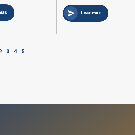
más
Leer más
2
3
4
5