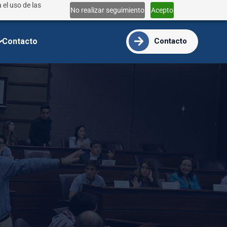
 el uso de las
Lun - Vie 9:00 - 18:00
No realizar seguimiento
Acepto
info@ide.edu.ec
Contacto
Contacto