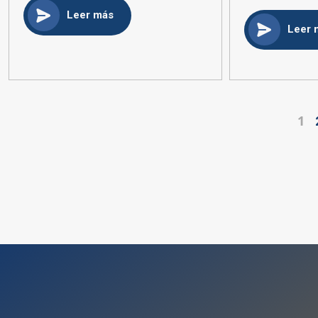
Leer más
Leer 
1