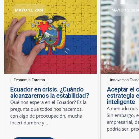
MAYO 13, 2024
MAYO 13, 202
Economia Entorno
Innovacion Tecn
Ecuador en crisis. ¿Cuándo
Aceptar el 
alcanzaremos la estabilidad?
estrategia 
inteligente
Qué nos espera en el Ecuador? Es la
A menudo nos r
pregunta que todos nos hacemos,
Sin embargo, e
con algo de preocupación, mucha
empresarial, de
incertidumbre y...
podría ser, pre