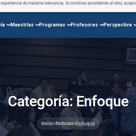
r experiencia de máxima relevancia. Si continúa accediendo al sitio, acepta
la
Maestrías
Programas
Profesores
Perspectiva
C
a
t
e
g
o
r
í
a
:
E
n
f
o
q
u
e
>
>
Enfoque
Inicio
Noticias