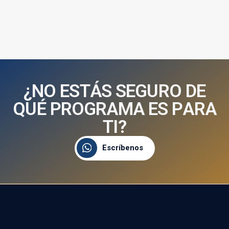
¿
N
O
E
S
T
Á
S
S
E
G
U
R
O
D
E
Q
U
É
P
R
O
G
R
A
M
A
E
S
P
A
R
A
T
I
?
Escríbenos