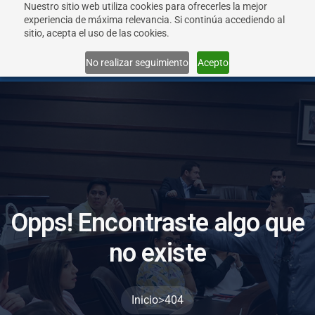
Nuestro sitio web utiliza cookies para ofrecerles la mejor
experiencia de máxima relevancia. Si continúa accediendo al
sitio, acepta el uso de las cookies.
Menu
No realizar seguimiento
Acepto
O
p
p
s
!
E
n
c
o
n
t
r
a
s
t
e
a
l
g
o
q
u
e
n
o
e
x
i
s
t
e
>
Inicio
404