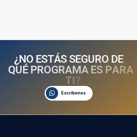
¿
N
O
E
S
T
Á
S
S
E
G
U
R
O
D
E
Q
U
É
P
R
O
G
R
A
M
A
E
S
P
A
R
A
T
I
?
Escríbenos