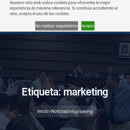
Nuestro sitio web utiliza cookies para ofrecerles la mejor
experiencia de máxima relevancia. Si continúa accediendo al
sitio, acepta el uso de las cookies.
Menu
No realizar seguimiento
Acepto
E
t
i
q
u
e
t
a
:
m
a
r
k
e
t
i
n
g
>
>
marketing
Inicio
Noticias